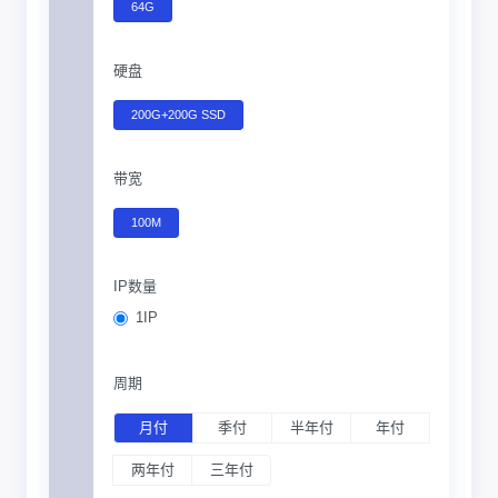
64G
硬盘
200G+200G SSD
带宽
100M
IP数量
1IP
周期
月付
季付
半年付
年付
两年付
三年付