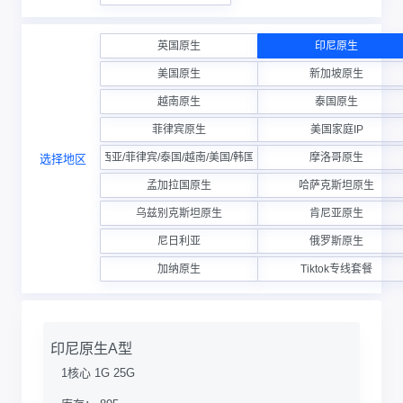
英国原生
印尼原生
美国原生
新加坡原生
越南原生
泰国原生
菲律宾原生
美国家庭IP
德国/印尼/马来西亚/菲律宾/泰国/越南/美国/韩国/台湾/巴西-原生
摩洛哥原生
选择地区
孟加拉国原生
哈萨克斯坦原生
乌兹别克斯坦原生
肯尼亚原生
尼日利亚
俄罗斯原生
加纳原生
Tiktok专线套餐
印尼原生A型
1核心 1G 25G