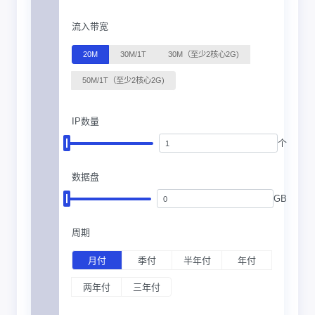
流入带宽
20M
30M/1T
30M（至少2核心2G)
50M/1T（至少2核心2G)
IP数量
个
数据盘
GB
周期
月付
季付
半年付
年付
两年付
三年付