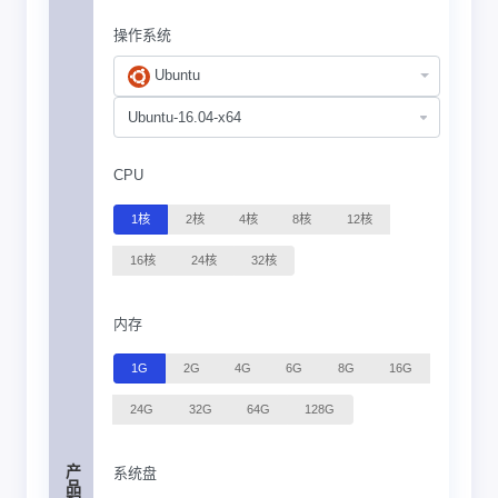
操作系统
Ubuntu
CPU
1核
2核
4核
8核
12核
16核
24核
32核
内存
1G
2G
4G
6G
8G
16G
24G
32G
64G
128G
产品配置
系统盘