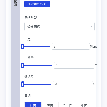
系统盘赠送50G
网络类型
经典网络
带宽
Mbps
IP数量
个
数据盘
GB
周期
月付
季付
半年付
年付