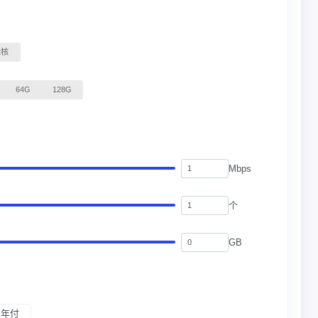
2核
64G
128G
Mbps
个
GB
三年付