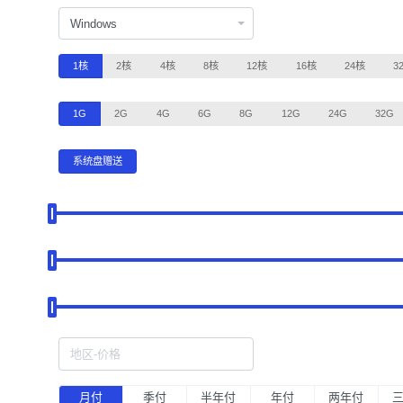
Windows
1核
2核
4核
8核
12核
16核
24核
3
1G
2G
4G
6G
8G
12G
24G
32G
系统盘赠送
月付
季付
半年付
年付
两年付